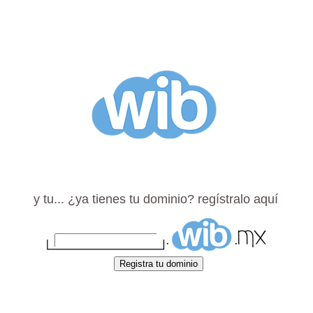
WIB México - Tu sitio Wib económico fác
y tu... ¿ya tienes tu dominio? regístralo aquí